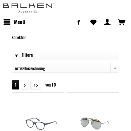
Menü
Kollektion
Filtern
von
10
1