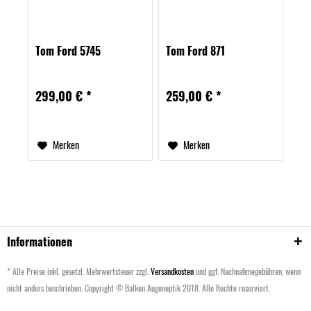
Tom Ford 5745
Tom Ford 871
299,00 € *
259,00 € *
Merken
Merken
Informationen
* Alle Preise inkl. gesetzl. Mehrwertsteuer zzgl.
Versandkosten
und ggf. Nachnahmegebühren, wenn
nicht anders beschrieben. Copyright © Balken Augenoptik 2018. Alle Rechte reserviert.