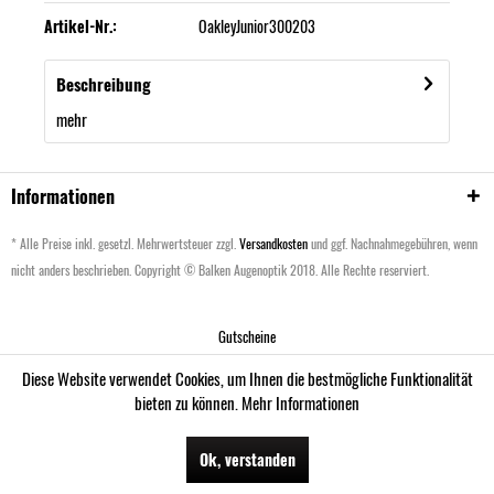
Artikel-Nr.:
OakleyJunior300203
Beschreibung
mehr
Informationen
* Alle Preise inkl. gesetzl. Mehrwertsteuer zzgl.
Versandkosten
und ggf. Nachnahmegebühren, wenn
nicht anders beschrieben. Copyright © Balken Augenoptik 2018. Alle Rechte reserviert.
Gutscheine
Diese Website verwendet Cookies, um Ihnen die bestmögliche Funktionalität
bieten zu können.
Mehr Informationen
Ok, verstanden